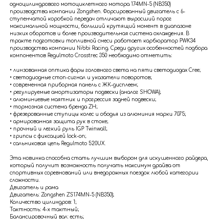
одноцилиндрового мотоциклетного мотора 174MN-5 (NB350)
производства компании Zongshen. Форсированный двигатель с 6-
ступенчатой коробкой передач отличают выросший порог
максимальной мощности, больший крутящий момент в диапазоне
низких оборотов и более производительная система охлаждения. В
тракте подготовки топливной смеси работает карбюратор PWK34
производства компании Nibbi Racing. Среди других особенностей подбора
компонентов Regulmoto Crosstrec 350 необходимо отметить:
• линзованная оптика фары головного света на пяти светодиодах Cree;
• светодиодные стоп-сигнал и указатели поворотов;
• современная приборная панель с ЖК-дисплеем;
• регулируемые амортизаторы подвески (аналог SHOWA);
• алюминиевые маятник и прогрессия задней подвески;
• тормозная система бренда ZH;
• фрезерованные ступицы колес и ободья из алюминия марки 7075;
• армированная защита рук в стоке;
• прочный и легкий руль IGP Twinwall;
• грипсы с фиксацией lock-on;
• сальниковая цепь Regulmoto 520UX.
Эта новинка способна стать лучшим выбором для искушенного райдера,
который получит возможность получать максимум драйва от
спортивных соревнований или внедорожных поездок любой категории
сложности.
Двигатель и рама
Двигатель: Zongshen ZS174MN-5 (NB350);
Количество цилиндров: 1;
Тактность: 4-x тактный;
Балансировочный вал: есть;