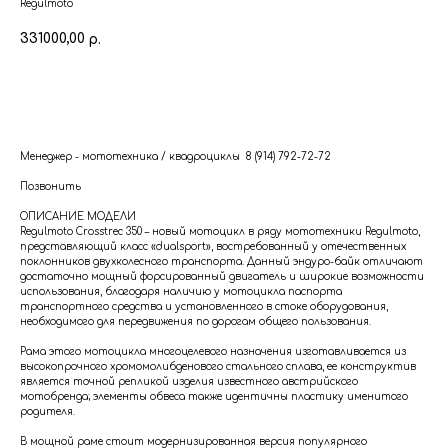
Regulmoto
331000,00
р.
В корзину
Менеджер - мототехника / квадроциклы 8 (914) 792-72-72
Позвонить
ОПИСАНИЕ МОДЕЛИ
Regulmoto Crosstrec 350 – новый мотоцикл в ряду мототехники Regulmoto,
представляющий класс «dualsport», востребованный у отечественных
поклонников двухколесного транспорта. Данный эндуро-байк отличают
достаточно мощный форсированный двигатель и широкие возможности
использования, благодаря наличию у мотоцикла паспорта
транспортного средства и установленного в стоке оборудования,
необходимого для передвижения по дорогам общего пользования.
Рама этого мотоцикла многоцелевого назначения изготавливается из
высокопрочного хромомолибденового стального сплава, ее конструктив
является точной репликой изделия известного австрийского
мотобренда; элементы обвеса также идентичны пластику именитого
родителя.
В мощной раме стоит модернизированная версия популярного