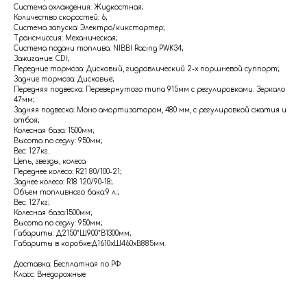
Система охлаждения: Жидкостная;
Количество скоростей: 6;
Система запуска: Электро/кикстартер;
Трансмиссия: Механическая;
Система подачи топлива: NIBBI Racing PWK34;
Зажигание: CDI;
Передние тормоза: Дисковый, гидравлический 2-х поршневой суппорт;
Задние тормоза: Дисковые;
Передняя подвеска: Перевернутого типа 915мм с регулировками. Зеркало
47мм;
Задняя подвеска: Моно амортизатором, 480 мм, с регулировкой сжатия и
отбоя;
Колесная база: 1500мм;
Высота по седлу: 950мм;
Вес: 127кг.
Цепь, звезды, колеса
Переднее колесо: R21 80/100-21;
Заднее колесо: R18 120/90-18;
Объем топливного бака:9 л.;
Вес: 127кг;
Колесная база:1500мм;
Высота по седлу: 950мм;
Габариты: Д2150*Ш900*В1300мм;
Габариты в коробке:Д1610xШ460xВ885мм.
Доставка: Бесплатная по РФ
Класс: Внедорожные