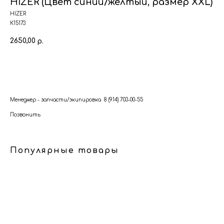
HIZER (Цвет синий/желтый, размер XXL)
HIZER
К15173
2650,00
р.
В корзину
Менеджер - запчасти/экипировка 8 (914) 703-00-55
Позвонить
Популярные товары