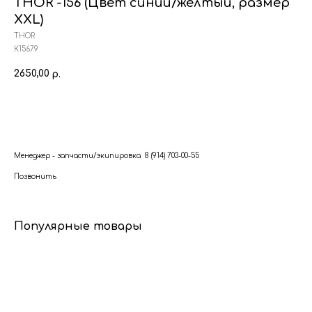
THOR -156 (Цвет cиний/желтый, размер
XXL)
THOR
К15679
2650,00
р.
В корзину
Менеджер - запчасти/экипировка 8 (914) 703-00-55
Позвонить
Популярные товары