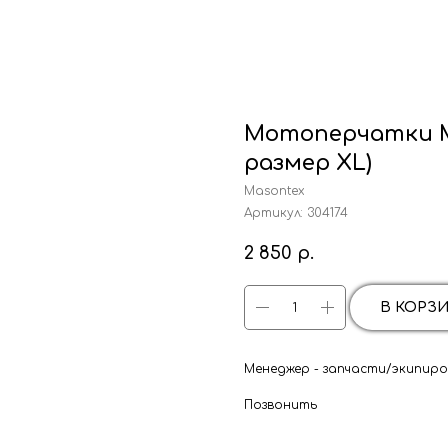
Мотоперчатки M
размер XL)
Masontex
Артикул:
304174
2 850
р.
В КОРЗ
Менеджер - запчасти/экипиров
Позвонить