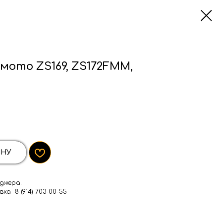
мото ZS169, ZS172FMM,
ИНУ
джера.
ка 8 (914) 703-00-55