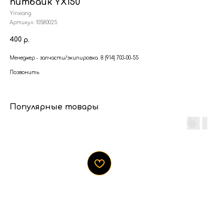
питбайк YX150
Yinxiang
Артикул:
10580025
400
р.
Менеджер - запчасти/экипировка 8 (914) 703-00-55
Позвонить
Популярные товары