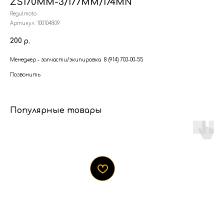
ZS170MM-3/177MM/174MN
Regulmoto
Артикул:
100104809
200
р.
Менеджер - запчасти/экипировка 8 (914) 703-00-55
Позвонить
Популярные товары