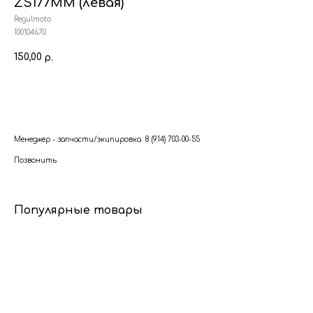
ZS177MM (левая)
Regulmoto
100104670
150,00
р.
В корзину
Менеджер - запчасти/экипировка 8 (914) 703-00-55
Позвонить
Популярные товары