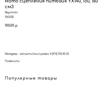
мото сцепления питбайк YX140, 150, 160
см3
Regulmoto
1042030
100,00
р.
В корзину
Менеджер - запчасти/экипировка 8 (914) 703-00-55
Позвонить
Популярные товары