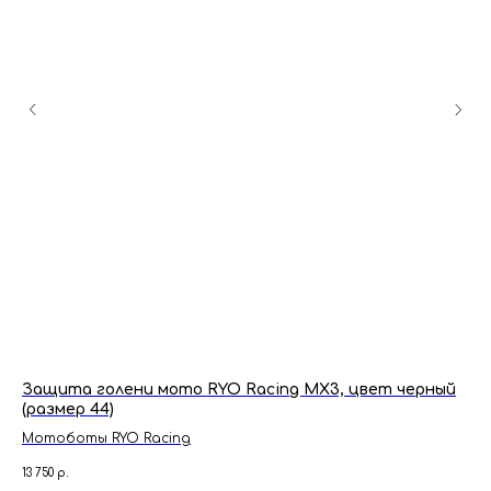
й
Защита голени мото RYO Racing MX3, цвет черный
Мо
(размер 44)
бе
Mотоботы RYO Racing
13 750
р.
2 6