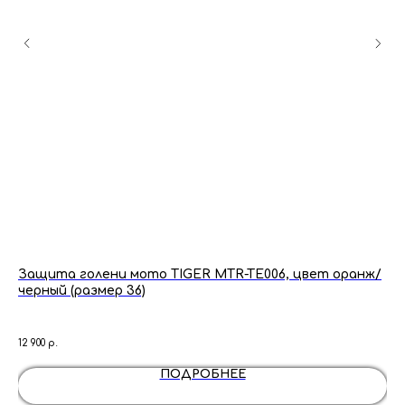
й
Защита голени мото TIGER MTR-TE006, цвет оранж/
Но
черный (размер 36)
Но
но
900
со
12 900
р.
бо
ох
ПОДРОБНЕЕ
По
по