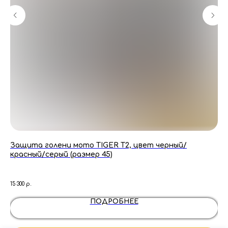
й
Защита голени мото TIGER T2, цвет черный/
За
красный/серый (размер 45)
(р
Mо
15 300
р.
13 7
ПОДРОБНЕЕ