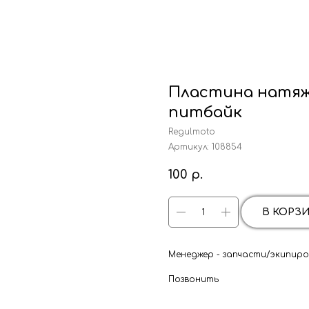
Пластина натяж
питбайк
Regulmoto
Артикул:
108854
100
р.
В КОРЗ
Менеджер - запчасти/экипиров
Позвонить