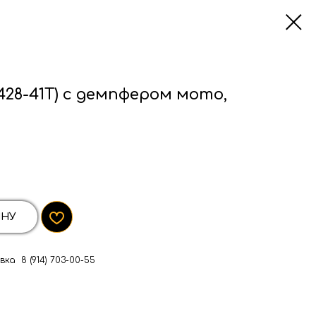
428-41Т) с демпфером мото,
ИНУ
ка 8 (914) 703-00-55